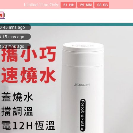
Limited Time Only:
61
HH
29
MM
07
SS
ID 15 mns ago
ID 20 mns ago
ID 45 mns ago
ID 30 mns ago
AID 2 mns ago
D A few sec ago
ID 5 mns ago
AID 3 hrs ago
AID 3 hrs ago
ID 5 mns ago
ID 20 sec ago
ID 20 mns ago