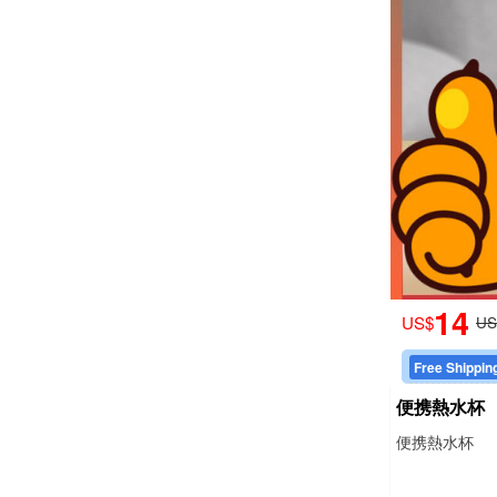
M****** PA
V****** PA
W****** PAID
J****** PAI
D****** PA
P****** PA
E****** PA
M****** PA
14
US$
US
Free Shippin
便携熱水杯
便携熱水杯