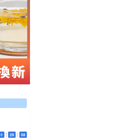
:
:
61
29
07