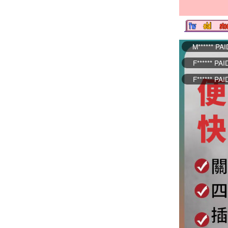
F****** PA
F****** PA
X****** PA
B****** PA
I****** P
A****** PAI
L****** PA
L****** P
C****** P
O****** PA
L****** PA
Q****** PA