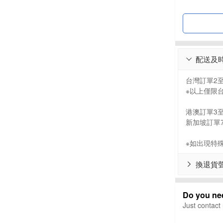
配送及

台灣訂單2
※以上僅限
港澳訂單3
新加坡訂單
※如出現特
換退貨

Do you ne
Just contact