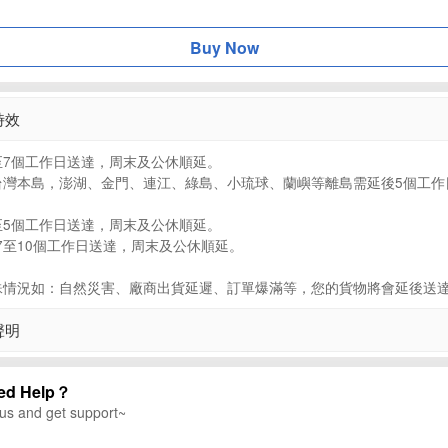
Buy Now
時效
至7個工作日送達，周末及公休順延。
台灣本島，澎湖、金門、連江、綠島、小琉球、蘭嶼等離島需延後5個工作
至5個工作日送達，周末及公休順延。
7至10個工作日送達，周末及公休順延。
殊情況如：自然災害、廠商出貨延遲、訂單爆滿等，您的貨物將會延後送
聲明
ed Help？
 us and get support~