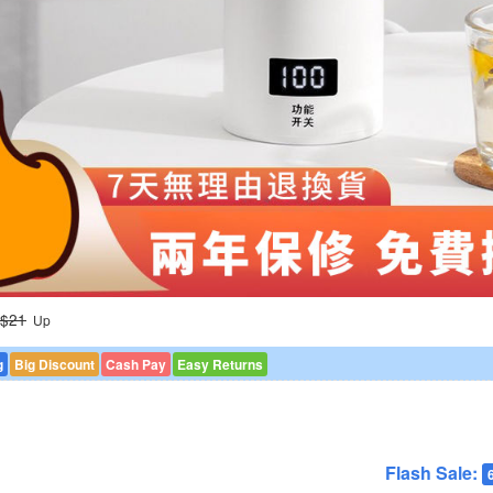
ID 20 mns ago
ID 20 sec ago
 A few sec ago
D A few sec ago
ID 20 mns ago
ID 12 mns ago
ID 20 mns ago
ID 45 mns ago
$21
Up
g
Big Discount
Cash Pay
Easy Returns
Flash Sale: